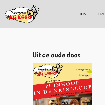
Ga
direct
HOME
OVE
naar
de
hoofdinhoud
Uit de oude doos